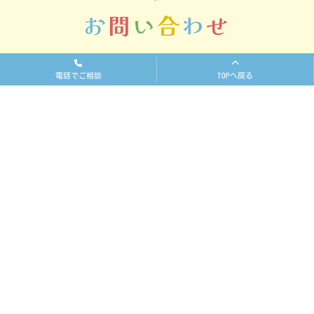
お
問
い
合
わ
せ
お問い合わせはこちらです。
電話でご相談
TOPへ戻る
お気軽にお問い合わせ・ご相談下さい。
アトムなにわ放課後等デイサービス
06-6563-9666
アトム放課後等デイサービス
06-6654-6263
アトム